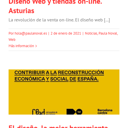
Diseño Web y tiendas on-line.
Asturias
La revolución de la venta on-line. El diseño web [...]
Por
hola@paulanoval.es
|
2 de enero de 2021
|
Noticias
,
Paula Noval
,
Web
Más información
El diseño, la mejor herramienta