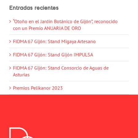
Entradas recientes
“Otoño en el Jardín Botánico de Gijón”, reconocido
con un Premio ANUARIA DE ORO
FIDMA 67 Gijón: Stand Migaya Artesano
FIDMA 67 Gijón: Stand Gijón IMPULSA
FIDMA 67 Gijón: Stand Consorcio de Aguas de
Asturias
Premios Pelikanor 2023