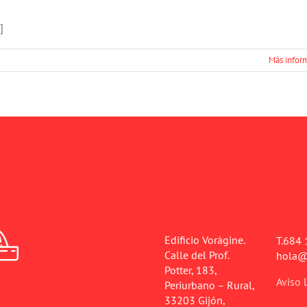
]
Más infor
Edificio Vorágine.
T.684 
Calle del Prof.
hola@
Potter, 183,
Aviso 
Periurbano – Rural,
33203 Gijón,