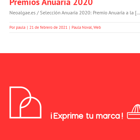
Premios Anuaria 2020
Neoalgae.es / Selección Anuaria 2020: Premio Anuaria a la [...
Por
paula
|
21 de febrero de 2021
|
Paula Noval
,
Web