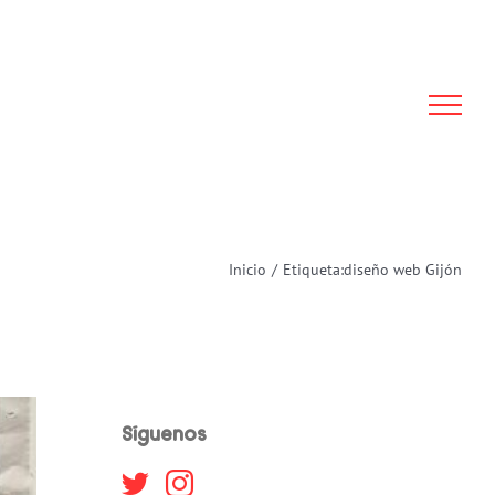
Inicio
/
Etiqueta:
diseño web Gijón
Síguenos