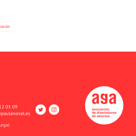
mación
12 01 09
paulanoval.es
Legal