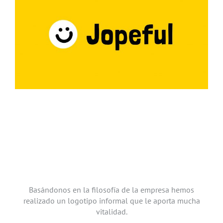
Basándonos en la filosofía de la empresa hemos
realizado un logotipo informal que le aporta mucha
vitalidad.